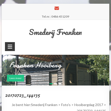
Skip
to
Tel.nr.: 0486 451209
content
Smederij Franken
Franken Hooiberg
Workshop smeden
Lees meer
Lees meer
20170723_144135
Je bent hier:
Smederij Franken
>
Foto's
>
Hooibergdag 2017
>
20170723_144135