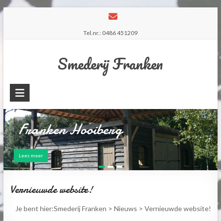
Skip
to
Tel.nr.: 0486 451209
content
Smederij Franken
Franken Hooiberg
Workshop smeden
Lees meer
Lees meer
Vernieuwde website!
Je bent hier:
Smederij Franken
>
Nieuws
>
Vernieuwde website!